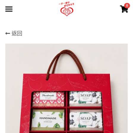
0
×
×
部落格分類
商品分類
首頁
返回
所有商品分類
所有博客分類
認識大腳印
當月最紅
網站公告
活動報導
關於協會
好康快訊
關懷電子報
公益愛心勸募
大腳印數位故事
各類補助
下載及連結
一日志工
加入我們
一起夢想捐款支持
愛心勸募徵信
勸募結案報告
Youtube
愛心公益勸募計畫
大腳印商城(營運用非義賣)
加入會員
活動公告
長照學科線上課程
愛心勸募徵信
志工須知
企業CSR專區
電子型錄
社區關懷
捐贈與捐款
志工培訓
加入志工
禮贈品
一起夢想捐款支持
社區關懷活動
捐電子發票
志工表單
協會課程
銀髮族商品