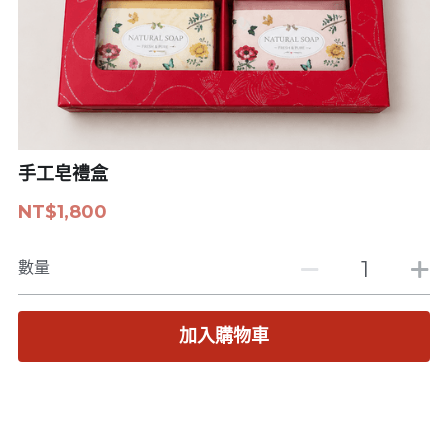
急難救助
聯絡我們
50元賣場
新課預告
活動花絮
100元賣場
志工開課公告
諮詢/轉介服務
200元賣場
勸募徵信芳名錄與結案報告
手工皂禮盒
300元賣場
首頁頭條
NT$1,800
500元賣場
專案活動報導
數量
1000元賣場
加入購物車