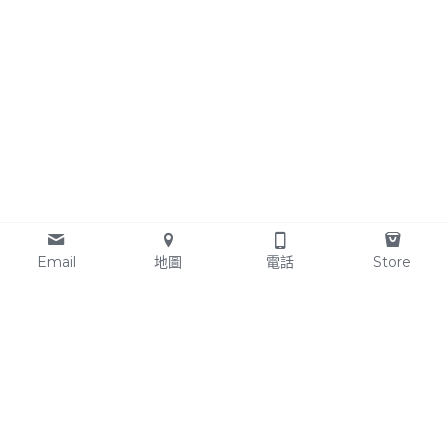
Email
地圖
電話
Store
協會資訊:
社團法人中華大腳印關懷協會
台北市北投區光明路56號
辦公室：臺北市萬華區中
華路2段364巷24弄46號