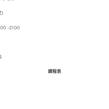
堂）
 -21:00
四
課程表