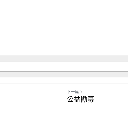
下一篇
公益勸募