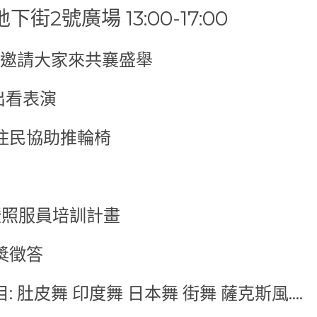
區地下街2號廣場 13:00-17:00
 邀請大家來共襄盛舉
出看表演
住民協助推輪椅 
導暨照服員培訓計畫
獎徵答
: 肚皮舞 印度舞 日本舞 街舞 薩克斯風....