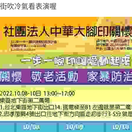
下街吹冷氣看表演喔