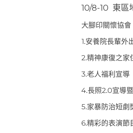
10/8-10  東
大腳印關懷協會
1.安養院長輩外
2.精神康復之家
3.老人福利宣導
4.長照2.0宣
5.家暴防治短劇
6.精彩的表演節目