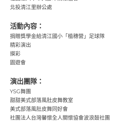
北投清江里辦公處
活動內容：
捐贈獎學金給清江國小「植穗營」足球隊
精彩演出
摸彩
園遊會
演出團隊：
YSG舞團
甜甜美式部落風肚皮舞教室
美式部落風肚皮舞同好會
社團法人台灣馨懷全人關懷協會波浪鼓社團